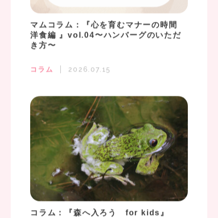
マムコラム：『心を育むマナーの時間
洋食編 』vol.04〜ハンバーグのいただ
き方〜
コラム
2026.07.15
コラム：『森へ入ろう for kids』