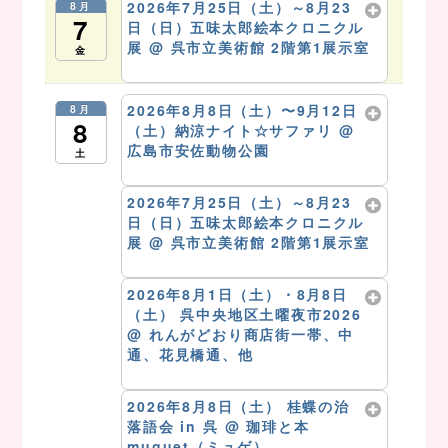
2026年7月25日（土）～8月23
8月
7
日（日）五味太郎絵本クロニクル
展
@ 呉市立美術館 2階第1展示室
金
8月 7 @ 10:00 AM – 5:00 PM
2026年8月8日（土）〜9月12日
8月
8
（土）納涼ナイト☆サファリ
@
広島市安佐動物公園
土
8月 8 @ 9:30 AM – 10:41 PM
2026年7月25日（土）～8月23
日（日）五味太郎絵本クロニクル
展
@ 呉市立美術館 2階第1展示室
8月 8 @ 10:00 AM – 5:00 PM
2026年8月1日（土）・8月8日
（土） 呉中央地区土曜夜市2026
@ れんがどおり商店街一帯、中
通、花見橋通、他
8月 8 @ 11:00 AM – 9:00 PM
2026年8月8日（土） 桂蝶の治
落語会 in 呉
@ 珈琲と本
muguet（ミュゲ）