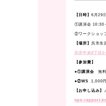
、
【日時】
6月29
①講演会 10:30
②ワークショップ 
【場所】
呉市生
呉市中央6丁目2-
【参加費】
●①講演会
無
●②WS
1,00
【お申し込み】
npo
.rapport.