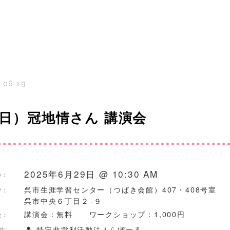
.06.19
（日）冠地情さん 講演会
2025年6月29日 @ 10:30 AM
つ：
呉市生涯学習センター（つばき会館）407・408号室
で：
呉市中央６丁目２−９
講演会：無料 ワークショップ：1,000円
金：
特定非営利活動法人らぼーる
先: