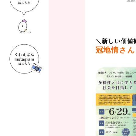
＼新しい価値
冠地情さん
、