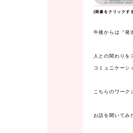
(画像をクリックす
、
午後からは『発
。
人との関わりを
コミュニケーシ
、
こちらのワーク
、
お話を聞いてみ
、