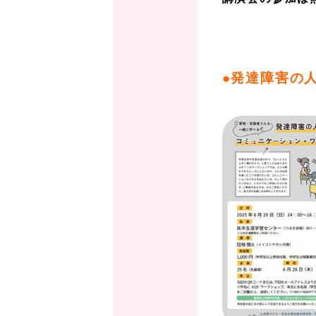
、
、
●発達障害の
、