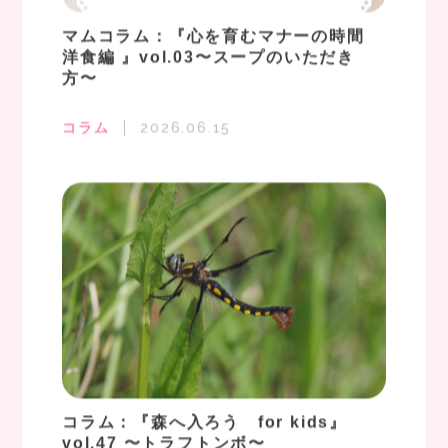
マムコラム：『心を育むマナーの時間
洋食編 』vol.03〜スープのいただき
方〜
コラム
2026.06.15
コラム：『森へ入ろう for kids』
vol.47 〜トラフトンボ〜