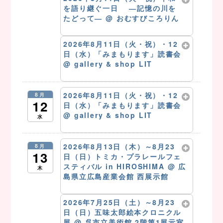
を語り継ぐ一日 ―記憶の川を
たどって―
@ おむすびころりん
8月 11 @ 10:00 AM
2026年8月11日（火・祝）・12
日（水）「みまもります」読書会
@ gallery & shop LIT
8月 11 @ 4:00 PM
2026年8月11日（火・祝）・12
8月
12
日（水）「みまもります」読書会
@ gallery & shop LIT
水
8月 12 @ 4:00 PM
2026年8月13日（木）～8月23
8月
13
日（日）トミカ・プラレールフェ
スティバル in HIROSHIMA
@ 広
木
島県立広島産業会館 西展示館
8月 13 @ 9:00 AM – 4:00 PM
2026年7月25日（土）～8月23
日（日）五味太郎絵本クロニクル
展
@ 呉市立美術館 2階第1展示室