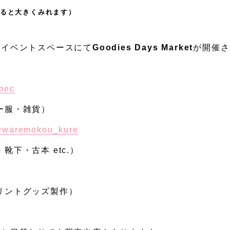
ると大きくみれます）
階イベントスペースにて
Goodies Days Market
が開催さ
pec
ー服・雑貨）
waremokou_kure
靴下・古本 etc.）
リントグッズ製作）