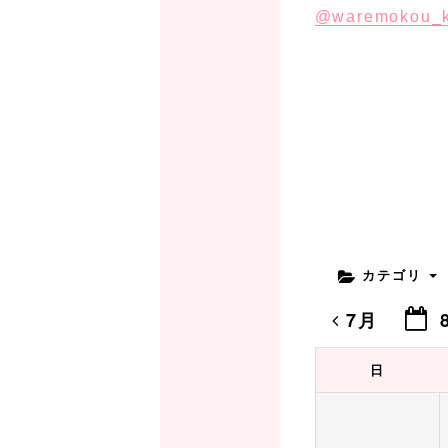
@waremokou_k
カテゴリ
7月
日