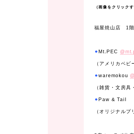
（画像をクリックす
、
福屋焼山店 1
、
⚫︎
Mt.PEC
@mt.
（アメリカベビ
⚫︎
waremokou
@
（雑貨・文房具・
⚫︎
Paw & Tail
（オリジナルプ
、