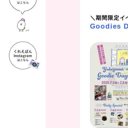
＼期間限定イ
Goodies D
、