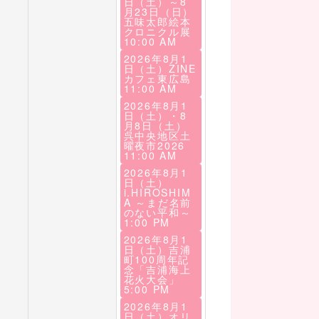
日（土）～8
月23日（日）
五味太郎絵本
クロニクル展
10:00 AM
2026年8月1
日（土）ZINE
カフェ東広島
11:00 AM
2026年8月1
日（土）・8
月8日（土）
呉中央地区土
曜夜市2026
11:00 AM
2026年8月1
日（土）
i.HIROSHIM
A ～まだ名前
のない平和～
1:00 PM
2026年8月1
日（土）吉浦
町100周年記
念「吉浦海上
花火大会」
5:00 PM
2026年8月1
日（土）オリ