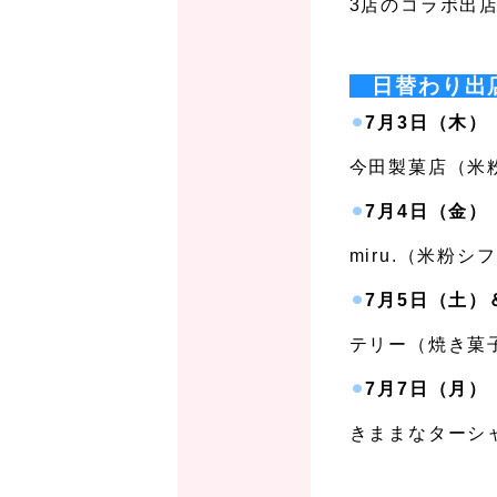
3店のコラボ出
、
日替わり
⚫︎
7月3日（木）
今田製菓店（米粉
⚫︎
7月4日（金）
miru.（米粉シ
⚫︎
7月5日（土）
テリー（焼き菓子
⚫︎
7月7日（月）
きままなターシャ
、