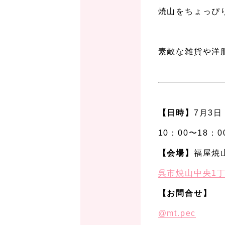
焼山をちょっぴ
、
素敵な雑貨や洋
、
、
【日時】
7月3
10：00〜18：
【会場】
福屋焼
呉市焼山中央1丁目
【お問合せ】
@mt.pec