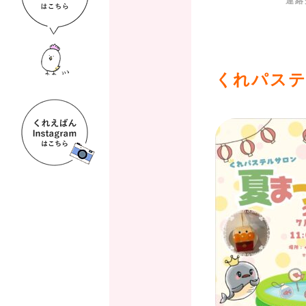
くれパステ
、