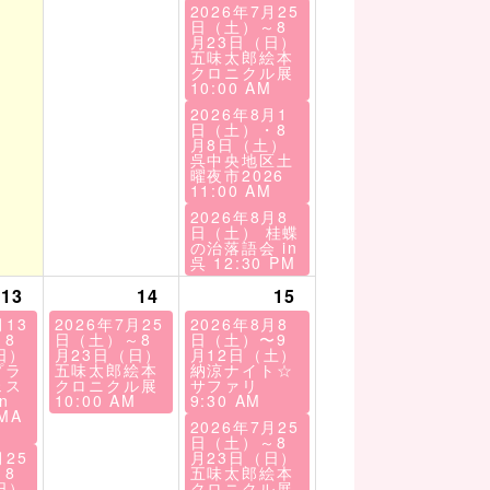
2026年7月25
日（土）～8
月23日（日）
五味太郎絵本
クロニクル展
10:00 AM
2026年8月1
日（土）・8
月8日（土）
呉中央地区土
曜夜市2026
11:00 AM
2026年8月8
日（土） 桂蝶
の治落語会 in
呉
12:30 PM
13
14
15
月13
2026年7月25
2026年8月8
8
日（土）～8
日（土）〜9
日）
月23日（日）
月12日（土）
プラ
五味太郎絵本
納涼ナイト☆
ェス
クロニクル展
サファリ
n
10:00 AM
9:30 AM
MA
2026年7月25
日（土）～8
月25
月23日（日）
8
五味太郎絵本
日）
クロニクル展