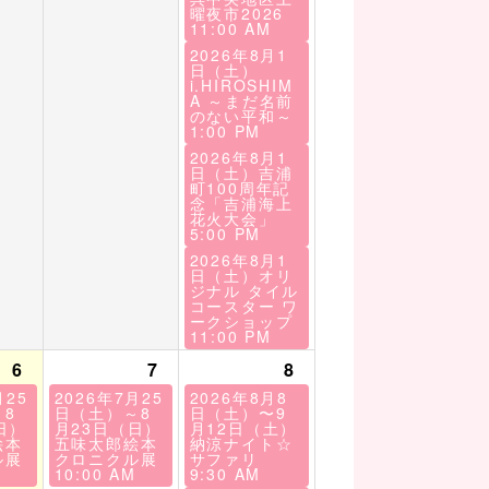
曜夜市2026
11:00 AM
2026年8月1
日（土）
i.HIROSHIM
A ～まだ名前
のない平和～
1:00 PM
2026年8月1
日（土）吉浦
町100周年記
念「吉浦海上
花火大会」
5:00 PM
2026年8月1
日（土）オリ
ジナル タイル
コースター ワ
ークショップ
11:00 PM
6
7
8
月25
2026年7月25
2026年8月8
8
日（土）～8
日（土）〜9
日）
月23日（日）
月12日（土）
絵本
五味太郎絵本
納涼ナイト☆
ル展
クロニクル展
サファリ
M
10:00 AM
9:30 AM