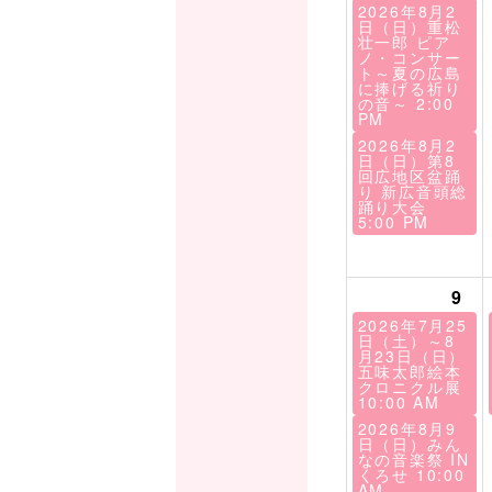
2026年8月2
日（日）重松
壮一郎 ピア
ノ・コンサー
ト～夏の広島
に捧げる祈り
の音～
2:00
PM
2026年8月2
日（日）第8
回広地区盆踊
り 新広音頭総
踊り大会
5:00 PM
9
2026年7月25
日（土）～8
月23日（日）
五味太郎絵本
クロニクル展
10:00 AM
2026年8月9
日（日）みん
なの音楽祭 IN
くろせ
10:00
AM