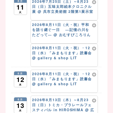
2026年7月25日（土）～8月23
8月
11
日（日）五味太郎絵本クロニクル
展
@ 呉市立美術館 2階第1展示室
火
8月 11 @ 10:00 AM – 5:00 PM
2026年8月11日（火・祝）平和
を語り継ぐ一日 ―記憶の川を
たどって―
@ おむすびころりん
8月 11 @ 10:00 AM
2026年8月11日（火・祝）・12
日（水）「みまもります」読書会
@ gallery & shop LIT
8月 11 @ 4:00 PM
2026年8月11日（火・祝）・12
8月
12
日（水）「みまもります」読書会
@ gallery & shop LIT
水
8月 12 @ 4:00 PM
2026年8月13日（木）～8月23
8月
13
日（日）トミカ・プラレールフェ
スティバル in HIROSHIMA
@ 広
木