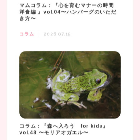
マムコラム：『心を育むマナーの時間
洋食編 』vol.04〜ハンバーグのいただ
き方〜
コラム
2026.07.15
コラム：『森へ入ろう for kids』
vol.48 〜モリアオガエル〜