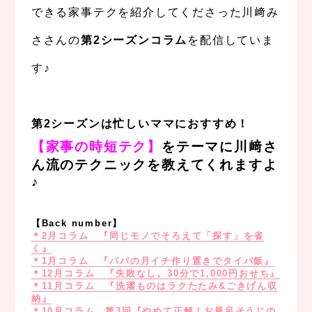
できる家事テクを紹介してくださった川﨑み
ささんの
第2シーズンコラム
を配信していま
す♪
、
第2シーズンは忙しいママにおすすめ！
【家事の時短テク】
をテーマに川﨑さ
ん流のテクニックを教えてくれますよ
♪
,
【Back number】
＊2月コラム 『同じモノでそろえて「探す」を省
く』
＊1月コラム 『パパの月イチ作り置きでタイパ飯』
＊12月コラム 『失敗なし。30分で1,000円おせち』
＊11月コラム 『洗濯ものはラクたたみ&ごきげん収
納』
＊10月コラム 第3回『やめて正解！お風呂そうじの