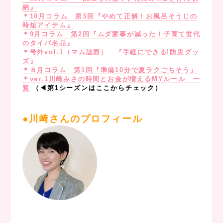
納』
＊10月コラム 第3回『やめて正解！お風呂そうじの
時短アイテム』
＊9月コラム 第2回『ムダ家事が減った！子育て世代
のタイパ名品』
＊号外vol.1（マム誌面） 『手軽にできる!防災グッ
ズ』
＊８月コラム 第1回『準備10分で夏ラクごちそう』
＊ver.1川﨑みさの時間とお金が増えるMYルール 一
覧
（◀︎第1シーズンはここからチェック）
，
●川﨑さんのプロフィール
.