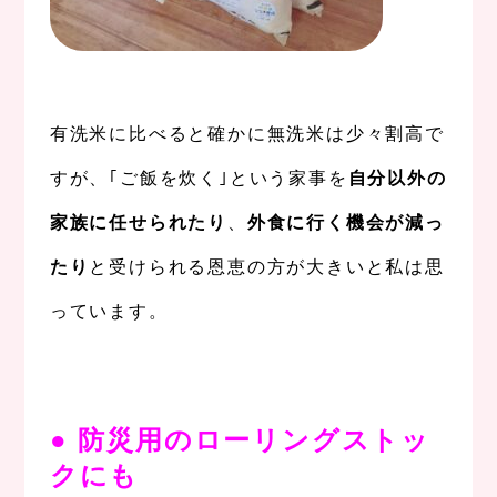
。
有洗米に比べると確かに無洗米は少々割高で
すが、｢ご飯を炊く｣という家事を
自分以外の
家族に任せられたり
、
外食に行く機会が減っ
たり
と受けられる恩恵の方が大きいと私は思
っています。
。
● 防災用のローリングストッ
クにも