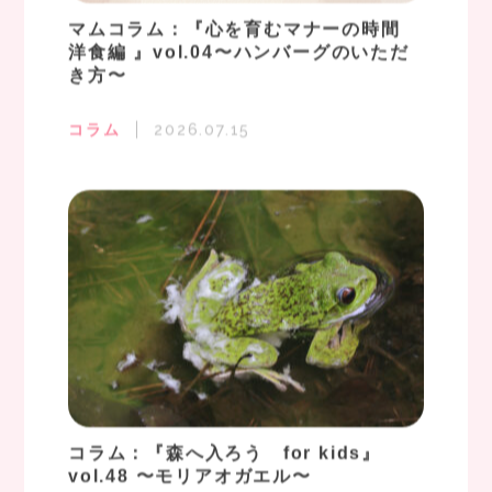
マムコラム：『心を育むマナーの時間
洋食編 』vol.04〜ハンバーグのいただ
き方〜
コラム
2026.07.15
コラム：『森へ入ろう for kids』
vol.48 〜モリアオガエル〜