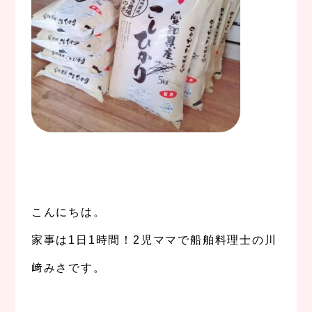
。
.
こんにちは。
家事は1日1時間！2児ママで船舶料理士の川
﨑みさです。
。