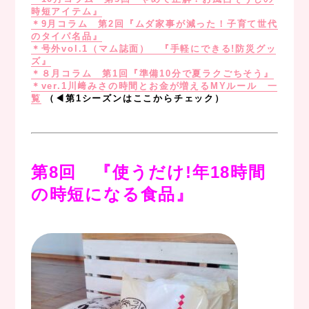
時短アイテム』
＊9月コラム 第2回『ムダ家事が減った！子育て世代
のタイパ名品』
＊号外vol.1（マム誌面） 『手軽にできる!防災グッ
ズ』
＊８月コラム 第1回『準備10分で夏ラクごちそう』
＊ver.1川﨑みさの時間とお金が増えるMYルール 一
覧
（◀︎第1シーズンはここからチェック）
。
。
第8回
『使うだけ!年18時間
の時短になる食品
』
。