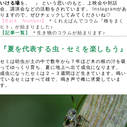
いける場
を。 』 という思いのもと、上映会や対話
会、講演会などの活動をされています。
Instagram
が
りますので、ぜひチェックしてみてくださいね♡
.
.
【Back Number】
＊くれえばんでコラム『種をまく
ヒト』が始まりました♪
【記事一覧】
＊生き物のコラムが始まります♪
.
.
『夏を代表する虫・セミを楽しもう』
セミは幼虫が土の中で数年から７年ほど木の根の汁を吸
ってゆっくり育ち、夏に地上へ出て成虫になります。
成虫になったセミは２～３週間ほど生きています。鳴い
ているセミはすべて雄で、鳴き声で雌に求愛していま
す。
，