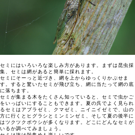
，
セミにはいろいろな楽しみ方があります。まずは昆虫採
集、セミは網があると簡単に採れます。
セミにそーっと近づき、網を上からゆっくりかぶせま
す。すると驚いたセミが飛び立ち、網に当たって網の底
に落ちます。
セミが集まる木をたくさん知っていると、セミで虫かご
をいっぱいにすることもできます。夏の呉でよく見られ
るセミはアブラゼミ、クマゼミ、ニイニイゼミで、山の
方に行くとヒグラシとミンミンゼミ、そして夏の後半に
はツクツクボウシが多くなります。どこにどんなセミが
いるか調べてみましょう。
セミは抜け殻集めも楽しいです。