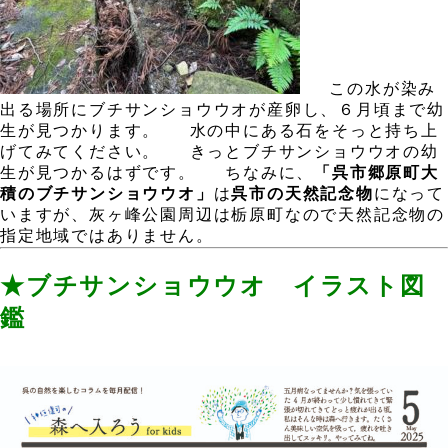
、
この水が染み
出る場所にブチサンショウウオが産卵し、６月頃まで幼
生が見つかります。
、
水の中にある石をそっと持ち上
げてみてください。
、
きっとブチサンショウウオの幼
生が見つかるはずです。
、
ちなみに、
「呉市郷原町大
積のブチサンショウウオ」
は
呉市の天然記念物
になって
いますが、灰ヶ峰公園周辺は栃原町なので天然記念物の
指定地域ではありません。
、
m
、
。
、
。
★
ブチサンショウウオ
イラスト図
鑑
、