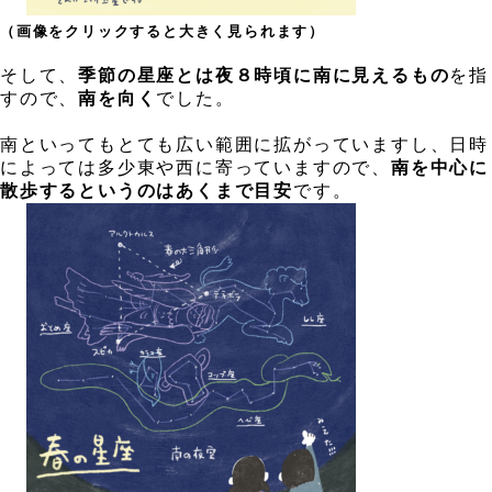
、
（画像をクリックすると大きく見られます）
、
、
そして、
季節の星座とは夜８時頃に南に見えるもの
を指
すので、
南を向く
でした。
、
南といってもとても広い範囲に拡がっていますし、日時
によっては多少東や西に寄っていますので、
南を中心に
散歩するというのはあくまで目安
です。