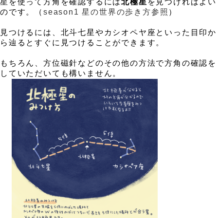
星を使って方角を確認するには
北極星
を見つければよい
のです。（
season1 星の世界の歩き方参照
）
、
見つけるには、北斗七星やカシオペヤ座といった目印か
ら辿るとすぐに見つけることができます。
、
もちろん、方位磁針などのその他の方法で方角の確認を
していただいても構いません。