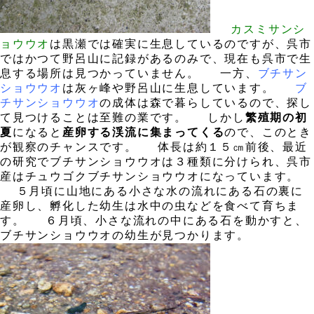
。
カスミサンシ
ョウウオ
は黒瀬では確実に生息しているのですが、呉市
ではかつて野呂山に記録があるのみで、現在も呉市で生
息する場所は見つかっていません。
、
一方、
ブチサン
ショウウオ
は灰ヶ峰や野呂山に生息しています。
、
ブ
チサンショウウオ
の成体は森で暮らしているので、探し
て見つけることは至難の業です。
、
しかし
繁殖期の初
夏
になると
産卵する渓流に集まってくる
ので、このとき
が観察のチャンスです。
、
体長は約１５㎝前後、最近
の研究でブチサンショウウオは３種類に分けられ、呉市
産はチュウゴクブチサンショウウオになっています。
、
５月頃に山地にある小さな水の流れにある石の裏に
産卵し、孵化した幼生は水中の虫などを食べて育ちま
す。
、
６月頃、小さな流れの中にある石を動かすと、
ブチサンショウウオの幼生が見つかります。
、