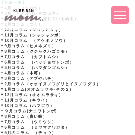
【記事一覧】
＊4月 （フクロウ）
＊3月 （オオセンチコガネ）
＊2月コラム（朽木に隠れている幼虫）
＊1月コラム（つくし）
＊12月コラム（ジョウビタキ）
＊11月コラム（シャシャンボ）
＊10月コラム （アケボノソウ）
＊9月コラム（ヒメネズミ）
＊8月コラム（クジャクハゴロモ）
＊7月コラム （カブトムシ）
＊6月コラム （ハッチョウトンボ）
＊5月コラム （ハマダンゴムシ）
＊4月コラム（木苺）
＊3月コラム（アブやハチ）
＊2月コラム（オオイヌノフグリとイヌノフグリ）
＊1月コラム(オオムラサキｰその２)
＊12月コラム（オオムラサキ）
＊11月コラム（キウイ）
＊10月コラム（ハマゴウ）
＊９月コラム(ナニワトンボ)
＊8月コラム（青い蜂）
＊7月コラム （ウミウシ）
＊6月コラム （ミヤマクワガタ）
＊5月のコラム （チョウ）