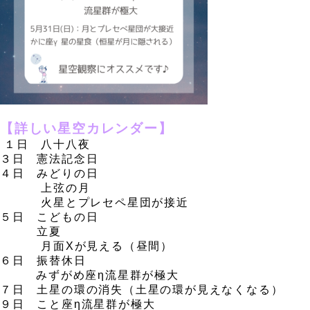
、
【詳しい星空カレンダー】
１日 八十八夜
３日 憲法記念日
４日 みどりの日
上弦の月
火星とプレセペ星団が接近
５日 こどもの日
立夏
月面Xが見える（昼間）
６日 振替休日
みずがめ座
η
流星群が極大
７日 土星の環の消失（土星の環が見えなくなる）
９日 こと座
η
流星群が極大