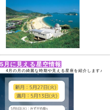
、
、
；
5月に見える星空情報
、
4月の月の綺麗な時期や見える星座を紹介します♪