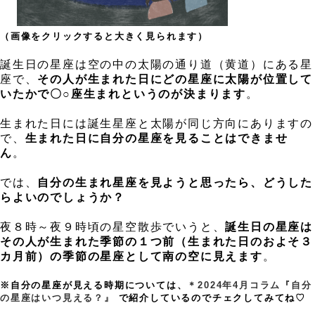
、
（画像をクリックすると大きく見られます）
。
、
誕生日の星座は空の中の太陽の通り道（黄道）にある星
座で、
その人が生まれた日にどの星座に太陽が位置して
いたかで〇○座生まれというのが決まります
。
、
生まれた日には誕生星座と太陽が同じ方向にありますの
で、
生まれた日に自分の星座を見ることはできませ
ん
。
、
では、
自分の生まれ星座を見ようと思ったら、どうした
らよいのでしょうか？
、
夜８時～夜９時頃の星空散歩でいうと、
誕生日の星座は
その人が生まれた季節の１つ前（生まれた日のおよそ３
カ月前）の季節の星座として南の空に見えます
。
、
※自分の星座が見える時期については、
＊2024年4月コラム『自分
の星座はいつ見える？』
で紹介しているのでチェクしてみてね♡