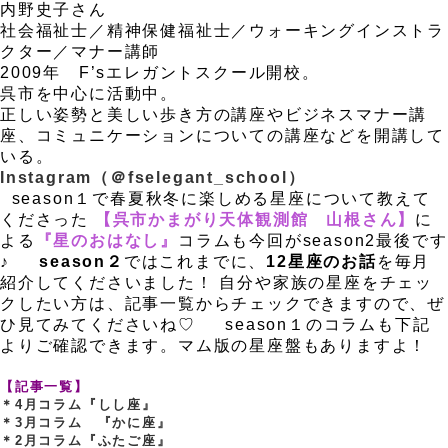
内野史子さん
社会福祉士／精神保健福祉士／ウォーキングインストラ
クター／マナー講師
2009
年
F’s
エレガントスクール開校。
呉市を中心に活動中。
正しい姿勢と美しい歩き方の講座やビジネスマナー講
座、コミュニケーションについての講座などを開講して
いる。
Instagram（
＠
fselegant_school）
season１で春夏秋冬に楽しめる星座について教えて
くださった
【呉市かまがり天体観測館 山根さん】
に
よる
『星のおはなし』
コラムも今回がseason2最後です
♪
、
season２
ではこれまでに、
12星座のお話
を毎月
紹介してくださいました！ 自分や家族の星座をチェッ
クしたい方は、記事一覧からチェックできますので、ぜ
ひ見てみてくださいね♡
、
season１のコラムも下記
よりご確認できます。マム版の星座盤もありますよ！
、
【記事一覧】
＊4月コラム『しし座』
＊3月コラム 『かに座』
＊2月コラム『ふたご座』