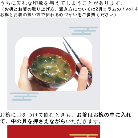
うちに失礼な印象を与えてしまうことがあります。
（お椀とお箸の取り上げ方、置き方については
2
月コラムの
＊vol.4
お椀とお箸の扱い方で伝わる心づかい
をご参照ください）
、
、
お椀に口をつけて飲むときも、
お箸はお椀の中に入れ
て、中の具を押さえながら
いただきます。