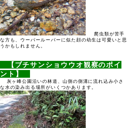
、
爬虫類が苦手
な方も、ウーパールーパーに似た顔の幼生は可愛いと思
うかもしれません。
、
【ブチサンショウウオ観察のポイ
ント】
。
灰ヶ峰公園沿いの林道、山側の側溝に流れ込み小さ
な水の染み出る場所がいくつかあります。
、