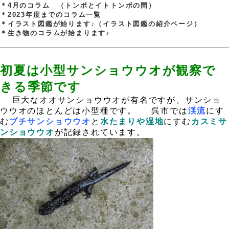
＊4月のコラム （トンボとイトトンボの間）
＊2023年度までのコラム一覧
＊イラスト図鑑が始ります♪（イラスト図鑑の紹介ページ）
＊生き物のコラムが始まります♪
.
.
初夏は小型サンショウウオが観察で
きる季節です
、
巨大なオオサンショウウオが有名ですが、サンショ
ウウオのほとんどは小型種です。
、
呉市では
渓流
にす
む
ブチサンショウウオ
と
水たまりや湿地
にすむ
カスミサ
ンショウウオ
が記録されています。
、